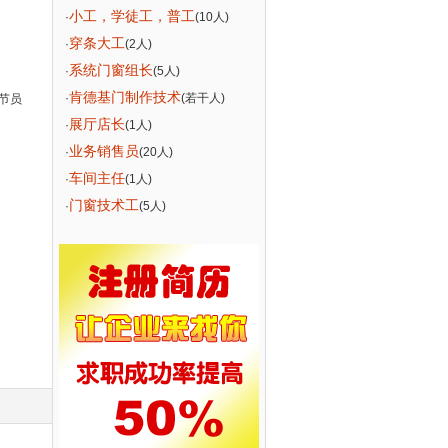
小工，学徒工，普工
·
(10人)
穿条大工
·
(2人)
系统门窗组长
·
(5人)
肯德基门制作技术
·
(若干人)
节员
展厅店长
·
(1人)
业务销售员
·
(20人)
车间主任
·
(1人)
门窗技术工
·
(5人)