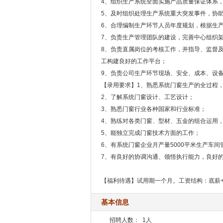
4、组织生产系统全面实施产品质量保证体系
5、及时组织处理生产系统重大突发事件，协
6、合理编制生产环节人员年度规划，根据生
7、负责生产管理团队的建设，完善中心组织
8、负责直属岗位的考核工作，并指导、监督
工构建良好的工作平台；
9、负责公司生产环节现场、安全、成本、设
【录用要求】1、熟悉系统门窗生产的全过程
2、了解系统门窗设计、工艺设计；
3、熟悉门窗行业各种国家和行业标准；
4、熟练对各类门窗、型材、五金的组合运用
5、能独立完成门窗技术方面的工作；
6、有系统门窗企业月产量5000平米生产车间
7、有良好的协调沟通、领悟执行能力，良好
【福利待遇】试用期一个月。工资结构：底薪+产量/
基本信息
招聘人数：
1人