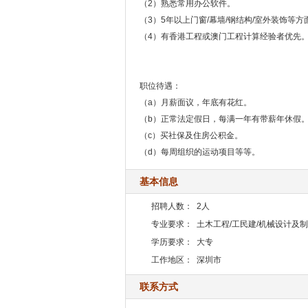
（2）熟悉常用办公软件。
（3）5年以上门窗/幕墙/钢结构/室外装饰等
（4）有香港工程或澳门工程计算经验者优先
职位待遇：
（a）月薪面议，年底有花红。
（b）正常法定假日，每满一年有带薪年休假
（c）买社保及住房公积金。
（d）每周组织的运动项目等等。
基本信息
招聘人数：
2人
专业要求：
土木工程/工民建/机械设计及
学历要求：
大专
工作地区：
深圳市
联系方式