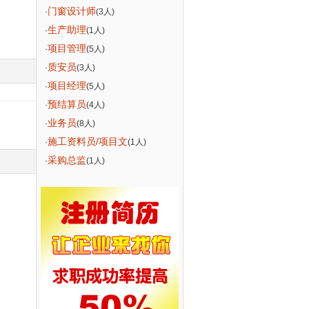
门窗设计师
·
(3人)
生产助理
·
(1人)
项目管理
·
(5人)
质安员
·
(3人)
项目经理
·
(5人)
预结算员
·
(4人)
业务员
·
(8人)
施工资料员/项目文
·
(1人)
采购总监
·
(1人)