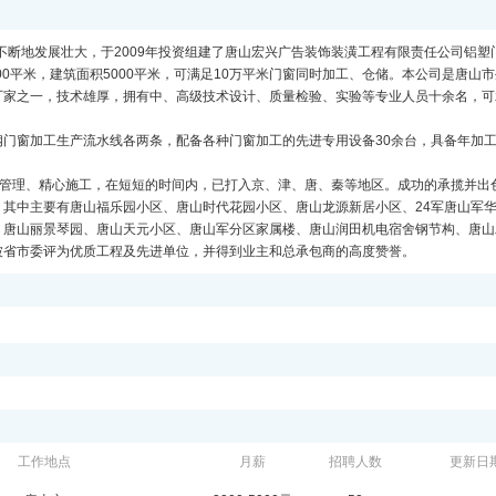
不断地发展壮大，于2009年投资组建了唐山宏兴广告装饰装潢工程有限责任公司铝塑
00平米，建筑面积5000平米，可满足10万平米门窗同时加工、仓储。本公司是唐山
厂家之一，技术雄厚，拥有中、高级技术设计、质量检验、实验等专业人员十余名，可
门窗加工生产流水线各两条，配备各种门窗加工的先进专用设备30余台，具备年加
范管理、精心施工，在短短的时间内，已打入京、津、唐、秦等地区。成功的承揽并出
其中主要有唐山福乐园小区、唐山时代花园小区、唐山龙源新居小区、24军唐山军
、唐山丽景琴园、唐山天元小区、唐山军分区家属楼、唐山润田机电宿舍钢节构、唐山
被省市委评为优质工程及先进单位，并得到业主和总承包商的高度赞誉。
工作地点
月薪
招聘人数
更新日