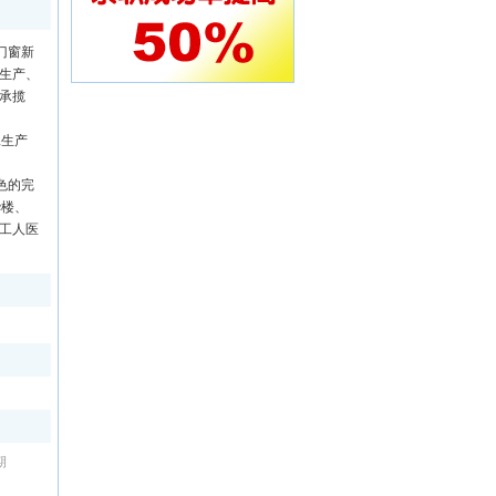
门窗新
市生产、
承揽
工生产
色的完
华楼、
工人医
期