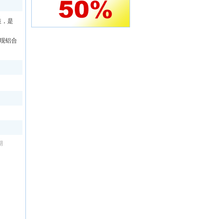
装，是
实现铝合
期