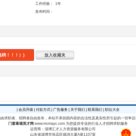
工作经验：
1年
发布时间：
急聘！！！）)
|
会员升级
|
付款方式
|
广告服务
|
关于我们
|
联系我们
|
职位大全
均由求职者、招聘者自由发布，本站不承担因内容的合法性及真实性所引起的一切争议
门窗幕墙英才网
www.mcmqyc.com
为您提供专业的行业人才招聘求职服务
运营商：淄博汇才人力资源服务有限公司
山东省淄博市张店区德润大厦A座1107室