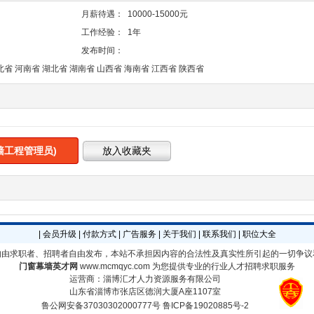
月薪待遇：
10000-15000元
工作经验：
1年
发布时间：
北省 河南省 湖北省 湖南省 山西省 海南省 江西省 陕西省
墙工程管理员)
|
会员升级
|
付款方式
|
广告服务
|
关于我们
|
联系我们
|
职位大全
均由求职者、招聘者自由发布，本站不承担因内容的合法性及真实性所引起的一切争议
门窗幕墙英才网
www.mcmqyc.com
为您提供专业的行业人才招聘求职服务
运营商：淄博汇才人力资源服务有限公司
山东省淄博市张店区德润大厦A座1107室
鲁公网安备37030302000777号
鲁ICP备19020885号-2