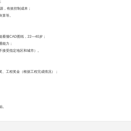
；
资源，有效控制成本；
决算等。
看懂CAD图纸，22—40岁；
通能力；
，不接受指定地区和城市）。
勤奖、工程奖金（根据工程完成情况）；
贴。