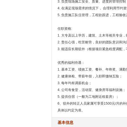
3. 负责现场施工安全、质量、进度的管理控制
4. 在满足现场需求的情况下， 合理利用节约
5. 负责施工队伍管理，工程款跟进，工程验收
任职资格:
1. 大专及以上学历，建筑、土木等相关专业，能
2. 责任心强，吃苦耐劳，良好的团队意识和沟
3. 能适应长期驻外（根据项目紧急程度调配
优秀的福利待遇：
1. 基本工资、绩效工资、餐补、年终奖、满
2. 健康体检、带薪年假，入职即缴纳五险；
3. 每年均有调薪机会；
4. 公司有食堂，活动室、健身房等福利设施；
5. 提供住宿（一般为工地附近租套房）；
6、驻外的转正人员家属可享受1500元/月的补
具体以约定为准。
基本信息