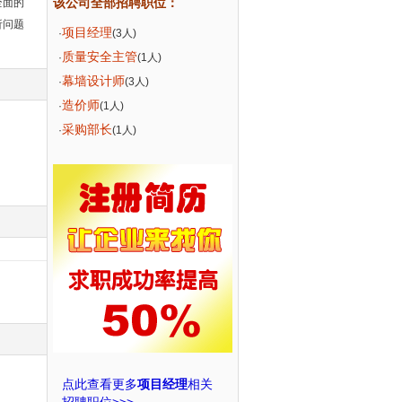
该公司全部招聘职位：
全面的
析问题
项目经理
·
(3人)
质量安全主管
·
(1人)
幕墙设计师
·
(3人)
造价师
·
(1人)
采购部长
·
(1人)
点此查看更多
项目经理
相关