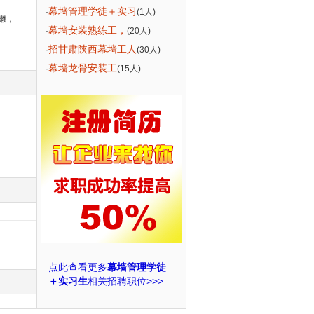
幕墙管理学徒＋实习
·
(1人)
懒，
幕墙安装熟练工，
·
(20人)
招甘肃陕西幕墙工人
·
(30人)
幕墙龙骨安装工
·
(15人)
点此查看更多
幕墙管理学徒
＋实习生
相关招聘职位>>>