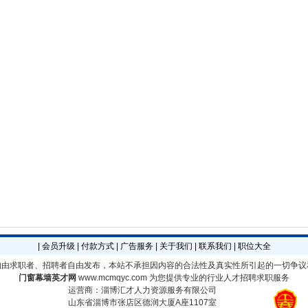
|
会员升级
|
付款方式
|
广告服务
|
关于我们
|
联系我们
|
职位大全
均由求职者、招聘者自由发布，本站不承担因内容的合法性及真实性所引起的一切争议
门窗幕墙英才网
www.mcmqyc.com
为您提供专业的行业人才招聘求职服务
运营商：淄博汇才人力资源服务有限公司
山东省淄博市张店区德润大厦A座1107室