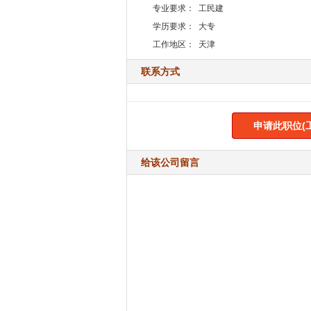
专业要求：
工民建
学历要求：
大专
工作地区：
天津
联系方式
申请此职位(
给该公司留言