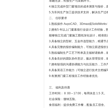
准确无误，衔接生产与采购环节。
4.独立完成外贸门窗项目的成本测算与报价，
5.为车间生产加工提供技术支持，解决生产
二、 任职要求
1.熟练操作 AuyoCAD、3Dmax或Solid
2.拥有5 年以上门窗幕墙行业设计工作经验
能够独立完成门窗施工图纸深化设计，精准统
3.具备独立的型材、五金件选型能力，精通
4.具备完整的报价编制能力，可独立跟进报价
5.熟练编制生产工艺下料单及主辅材请购单，
6.具备良好的团队协作意识，服从管理安排
7.拥有较强的沟通协调能力与抗压能力，工
8.具备英语工作能力（可独立进行技术文档编
9.有澳洲门窗工程项目工作经验者优先.
三、 福利及待遇
工作时间： 8 :00～17:00，每周休息 1.5 天。
社会保险：缴纳五险。
食宿福利：提供免费工作餐，配备员工宿舍。