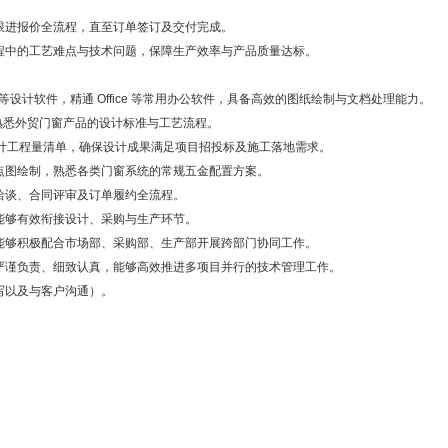
跟进报价全流程，直至订单签订及交付完成。
过程中的工艺难点与技术问题，保障生产效率与产品质量达标。
Works 等设计软件，精通 Office 等常用办公软件，具备高效的图纸绘制与文档处理能力。
，熟悉外贸门窗产品的设计标准与工艺流程。
计工程量清单，确保设计成果满足项目招投标及施工落地需求。
节点图绘制，熟悉各类门窗系统的常规五金配置方案。
洽谈、合同评审及订单履约全流程。
能够有效衔接设计、采购与生产环节。
，能够积极配合市场部、采购部、生产部开展跨部门协同工作。
作严谨负责、细致认真，能够高效推进多项目并行的技术管理工作。
写以及与客户沟通）。