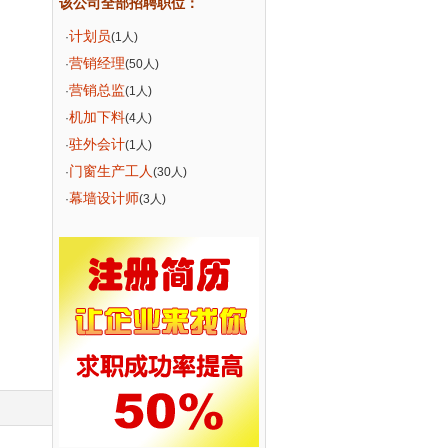
该公司全部招聘职位：
计划员
·
(1人)
营销经理
·
(50人)
营销总监
·
(1人)
机加下料
·
(4人)
驻外会计
·
(1人)
门窗生产工人
·
(30人)
幕墙设计师
·
(3人)