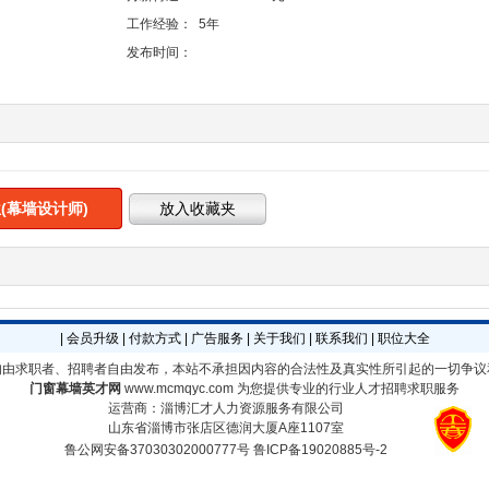
工作经验：
5年
发布时间：
(幕墙设计师)
|
会员升级
|
付款方式
|
广告服务
|
关于我们
|
联系我们
|
职位大全
均由求职者、招聘者自由发布，本站不承担因内容的合法性及真实性所引起的一切争议
门窗幕墙英才网
www.mcmqyc.com
为您提供专业的行业人才招聘求职服务
运营商：淄博汇才人力资源服务有限公司
山东省淄博市张店区德润大厦A座1107室
鲁公网安备37030302000777号
鲁ICP备19020885号-2