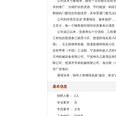
公司技术力量雄厚，拥有一支经验丰富的专
术的推广，为保护自然资源、节约能源，响应
桥隔热门窗综合性能优异，具有普通门窗无法
公司的经营宗旨是“质量领先，服务致胜”。
立至今，每一个顾客都对我司的质量表示满意
公司成立以来，发展势头十分强劲，工程量以每年
工程包括慈溪春江丽景小区、慈溪胜地名苑小
期）、北仑新锋商务楼、慈溪新都明珠苑小区
还有苹果（中国）工业园、宁波易科嵌入式软
天鸿机械设备有限公司、宁波神马儿童用品有
限公司、慈溪市华表机械有限公司、海尔斯（
等厂房项目。
展望未来，锦华人将继续发扬“诚信，务实”
基本信息
招聘人数：
2人
专业要求：
无
学历要求：
大专