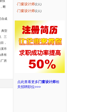
新技
门窗设计师
·
(2人)
，断
门窗设计师
·
(2人)
司自成
。典型
期、三
项目，
慈溪市
轴承有
准厂房
点此查看更多
门窗设计师
相
关招聘职位>>>