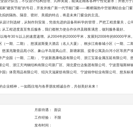
业设计队伍，不仅设计结构合理、式样美观，能满足顾客各种个性化要求；并致力于
国家“建筑节能”的号召，开发并推广新一代节能门窗——断桥隔热中空玻璃铝合金门窗
比拟的隔热、隔音、密封、美观的特点，将是未来门窗业的主流。
从设计到选材，从制作到安装，凭借先进的设备和科学的管理，严把工程质量关，公
；从工程进度直至售后服务，我们都努力使合作伙伴及顾客满意，做到服务最好。
30％以上的速度递增。从2004年的20000平米，发展到2008年的80000平米
区（一期、二期）、慈溪波斯曼大酒店（名人大厦）、桐乡江南春城小区（一期、二
、慈溪兆隆壹品苑小区、象山半岛迎凤山庄、新塘家园、提香公寓及白河小区等房产
件产业园（一期、二期）、宁波新惠康电器有限公司、浙江宝基金属压延有限公司、
限公司、浙江天鸿钢结构有限公司新厂区、湖北爱仕达集团有限公司、宁波普瑞斯林
中国）体育用品有限公司、绍兴天滋家纺有限公司、宁波锦华铝业有限公司、慈东标
的企业精神，一如既往地与各界朋友精诚合作，共创美好未来！
月薪待遇：
面议
工作经验：
不限
发布时间：