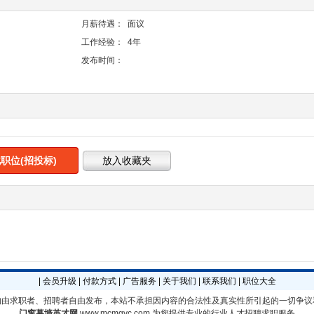
月薪待遇：
面议
工作经验：
4年
发布时间：
职位(招投标)
|
会员升级
|
付款方式
|
广告服务
|
关于我们
|
联系我们
|
职位大全
均由求职者、招聘者自由发布，本站不承担因内容的合法性及真实性所引起的一切争议
门窗幕墙英才网
www.mcmqyc.com
为您提供专业的行业人才招聘求职服务