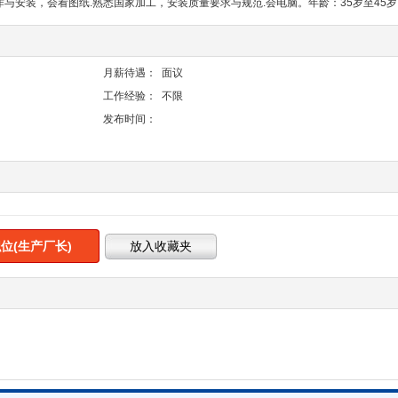
作与安装，会看图纸.熟悉国家加工，安装质量要求与规范.会电脑。年龄：35岁至45岁
月薪待遇：
面议
工作经验：
不限
发布时间：
位(生产厂长)