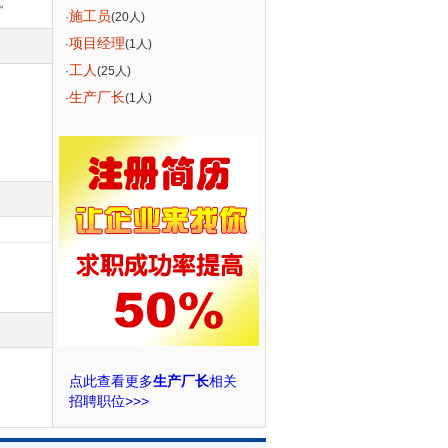
。
施工员
·
(20人)
项目经理
·
(1人)
工人
·
(25人)
生产厂长
·
(1人)
点此查看更多
生产厂长
相关
招聘职位>>>