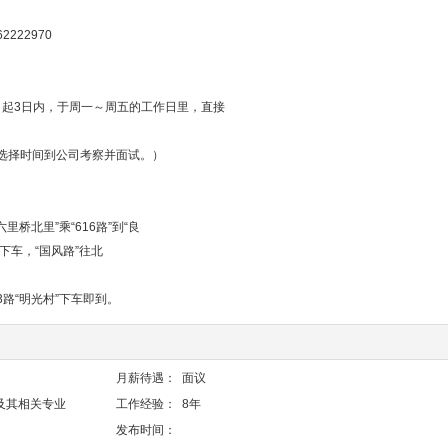
2222970
起3日内，于周一～周五的工作日里，直接
择时间到公司考察并面试。）
北里”乘“616路”到“良
车，“国风路”往北
路“明光村”下车即到。
月薪待遇：
面议
及其相关专业
工作经验：
8年
发布时间：