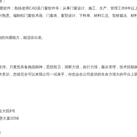
验；
E绘图软件；熟练使用CAD及门窗软件等；从事门窗设计、施工、生产、管理工作8年以
计熟悉。编制铝门窗技术函、门窗表、窗型设计、下料单、材料汇总、型材裁法、材
强的沟通能力，能适应出差。
持。只要您具备挑战精神，思想前卫，洞察力强，执行力强，服从管理，技术技能
作意识，您就完全可以来我公司一试身手，你也会在公司提供的生命力强大的平台上
大院8号
大厦205B
2