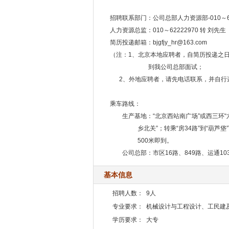
招聘联系部门：公司总部人力资源部-010～6
人力资源总监：010～62222970 转 刘先生
简历投递邮箱：bjgfjy_hr@163.com
（注：1、北京本地应聘者，自简历投递之日
到我公司总部面试；
2、外地应聘者，请先电话联系，并自行选
乘车路线：
生产基地：“北京西站南广场”或西三环“六里桥
乡北关”；转乘“房34路”到“葫芦垡”下
500米即到。
公司总部：市区16路、849路、运通103
基本信息
招聘人数：
9人
专业要求：
机械设计与工程设计、工民建
学历要求：
大专