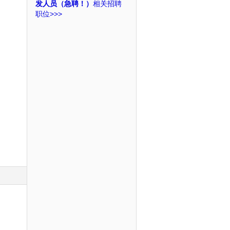
发人员（急聘！）
相关招聘
职位>>>