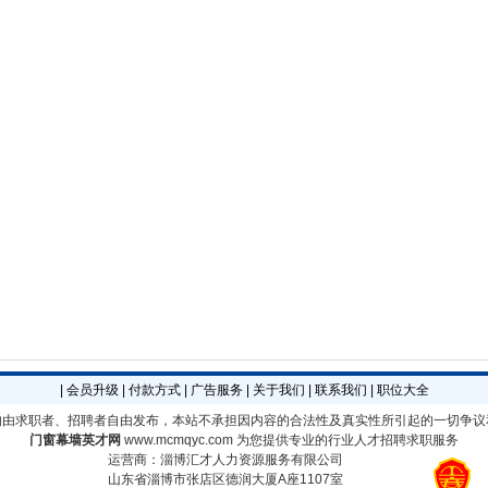
|
会员升级
|
付款方式
|
广告服务
|
关于我们
|
联系我们
|
职位大全
均由求职者、招聘者自由发布，本站不承担因内容的合法性及真实性所引起的一切争议
门窗幕墙英才网
www.mcmqyc.com
为您提供专业的行业人才招聘求职服务
运营商：淄博汇才人力资源服务有限公司
山东省淄博市张店区德润大厦A座1107室