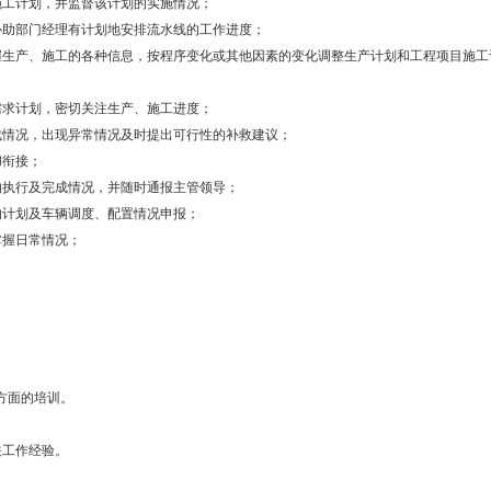
施工计划，并监督该计划的实施情况；
协助部门经理有计划地安排流水线的工作进度；
握生产、施工的各种信息，按程序变化或其他因素的变化调整生产计划和工程项目施工
需求计划，密切关注生产、施工进度；
成情况，出现异常情况及时提出可行性的补救建议；
和衔接；
的执行及完成情况，并随时通报主管领导；
的计划及车辆调度、配置情况申报；
掌握日常情况；
方面的培训。
关工作经验。