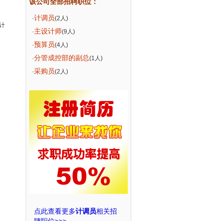
该公司全部招聘职位：
计调员
·
(2人)
计
主设计师
·
(9人)
预算员
·
(4人)
分管成控部的副总
·
(1人)
采购员
·
(2人)
点此查看更多
计调员
相关招