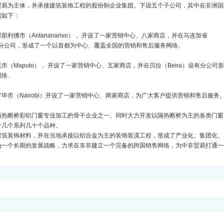
贸易为主体，并承接建筑装饰工程的股份制企业集团。下设五个子公司，其中在非洲国
别如下：
佛市（Antananarivo）， 开设了一家营销中心、八家商店，并在马连加省
e）设有分公司，形成了一个以首都为中心、覆盖全国的营销和售后服务网络。
（Maputo）， 开设了一家营销中心、五家商店，并在贝拉（Beira）设有分公司
络.
毕市（Nairobi）开设了一家营销中心、两家商店，为广大客户提供营销和售后服务
隔热断桥彩铝门窗专业加工的骨干企业之一。同时大力开发以隔热断桥为主的各类门窗
十几个系列几十个品种。
建筑装饰材料，并在当地承接以铝合金为主的装饰装潢工程，形成了产业化、集团化、
为一个长期的发展战略，力求在东非建立一个完备的跨国销售网络，为中非贸易打通一