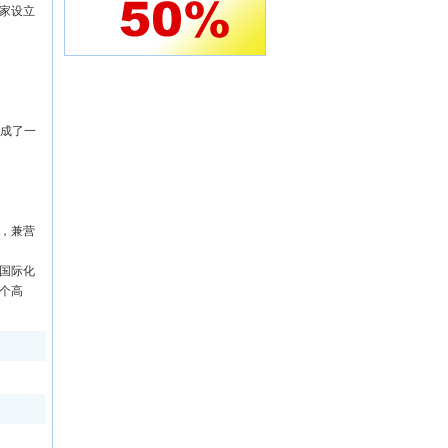
家设立
形成了一
。
，兼营
国际化
个高