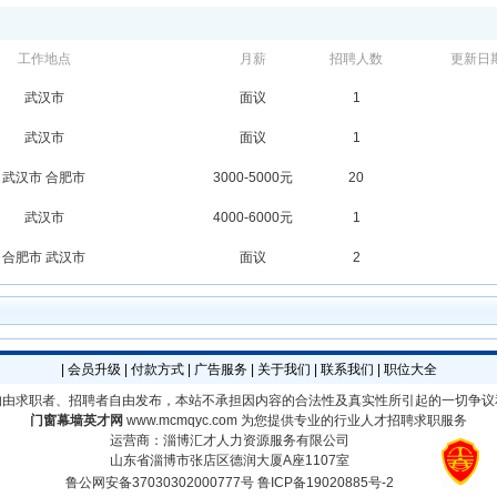
工作地点
月薪
招聘人数
更新日
武汉市
面议
1
武汉市
面议
1
武汉市 合肥市
3000-5000元
20
武汉市
4000-6000元
1
合肥市 武汉市
面议
2
|
会员升级
|
付款方式
|
广告服务
|
关于我们
|
联系我们
|
职位大全
均由求职者、招聘者自由发布，本站不承担因内容的合法性及真实性所引起的一切争议
门窗幕墙英才网
www.mcmqyc.com
为您提供专业的行业人才招聘求职服务
运营商：淄博汇才人力资源服务有限公司
山东省淄博市张店区德润大厦A座1107室
鲁公网安备37030302000777号
鲁ICP备19020885号-2