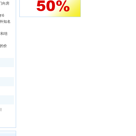
门向房
年6
外知名
进和培
的价
期