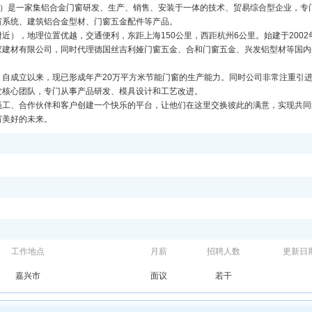
”）是一家集铝合金门窗研发、生产、销售、安装于一体的技术、贸易综合型企业，专
窗系统、建筑铝合金型材、门窗五金配件等产品。
），地理位置优越，交通便利，东距上海150公里，西距杭州6公里。始建于2002
家建材有限公司，同时代理德国丝吉利娅门窗五金、合和门窗五金、兴发铝型材等国内
自成立以来，现已形成年产20万平方米节能门窗的生产能力。同时公司非常注重引
发核心团队，专门从事产品研发、模具设计和工艺改进。
员工、合作伙伴和客户创建一个快乐的平台，让他们在这里交换彼此的满意，实现共同
窗美好的未来。
工作地点
月薪
招聘人数
更新日
嘉兴市
面议
若干