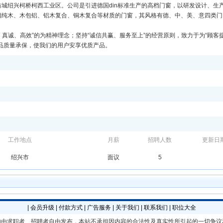
城绍兴柯桥柯西工业区。公司是引进德国din标准生产的高档门窗，以研发设计、生
档纯木、木包铝、铝木复合、铜木复合等材质的门窗，其风格有德、中、美、意四类门
、真诚、高效”的为精神理念；坚持“诚信共赢、服务至上”的经营原则，致力于为“顾客
品质量承保，使我们的用户安享优质产品。
工作地点
月薪
招聘人数
更新日
绍兴市
面议
5
|
会员升级
|
付款方式
|
广告服务
|
关于我们
|
联系我们
|
职位大全
均由求职者、招聘者自由发布，本站不承担因内容的合法性及真实性所引起的一切争议