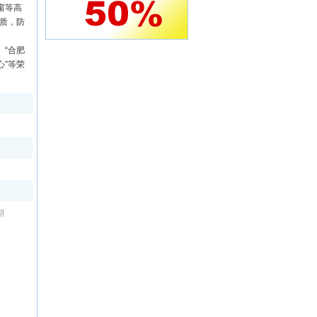
窗等高
质，防
、“合肥
心”等荣
期