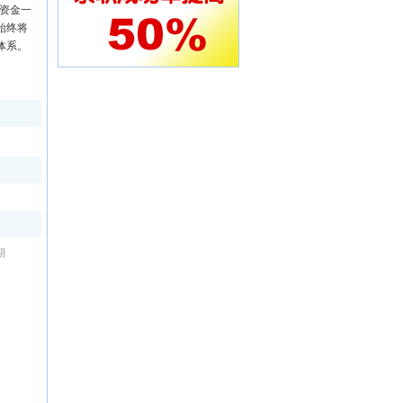
资金一
始终将
体系。
期